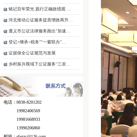
铭记百年荣光 践行正确政绩观 …
河北推动公证服务提质增效再升…
遵义市公证法律服务跑出“加速…
登记+继承+税务”“一窗联办”…
证据保全公证规范与发展
乡村振兴视域下公证服务“三农…
电话：0838-8201202
19982406569
19981668933
13990206860
邮箱：sfsgzc@126.com