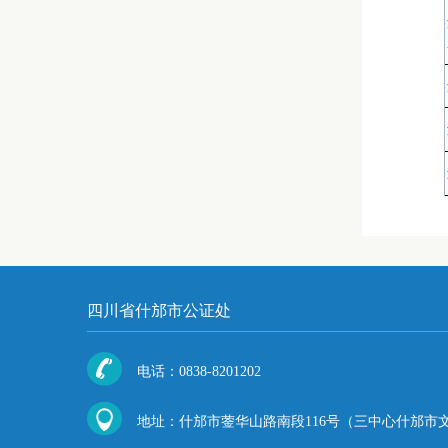
四川省什邡市公证处
电话：0838-8201202
地址：什邡市蓥华山路南段116号（三中心什邡市